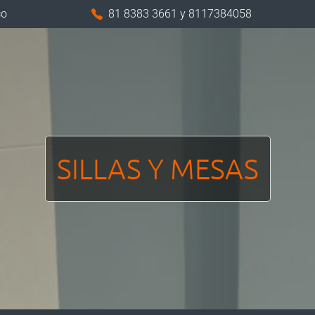
co
81 8383 3661
y 8117384058
SILLAS Y MESAS